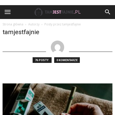
TamJestFajnie.pl
Strona główna
Autorzy
Posty przez tamjestfajnie
tamjestfajnie
76 POSTY
0 KOMENTARZE