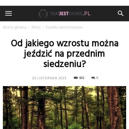
TamJestFajnie.pl
Strona główna
Moto
Foteliki samochodowe
Od jakiego wzrostu można
jeździć na przednim
siedzeniu?
602
0
26 LISTOPADA 2023