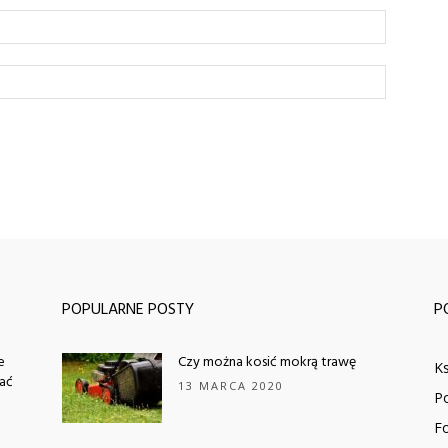
POPULARNE POSTY
P
e
Czy można kosić mokrą trawę
K
iać
13 MARCA 2020
P
F