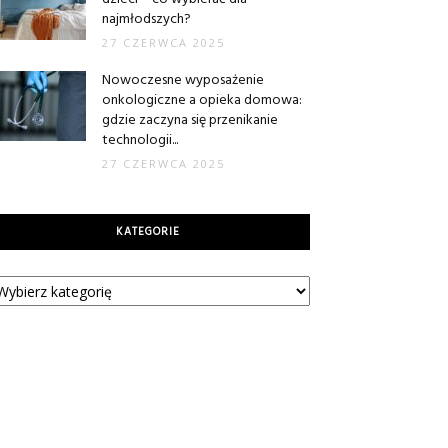
najmłodszych?
27 CZERWCA 2025
Nowoczesne wyposażenie
onkologiczne a opieka domowa:
gdzie zaczyna się przenikanie
technologii...
27 CZERWCA 2025
KATEGORIE
tegorie