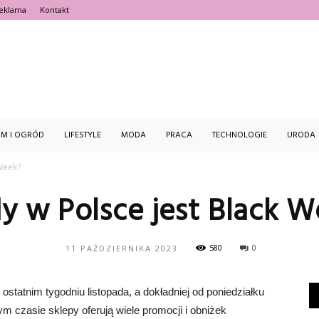
eklama
Kontakt
estFajnie.pl
M I OGRÓD
LIFESTYLE
MODA
PRACA
TECHNOLOGIE
URODA
 Week?
y w Polsce jest Black 
580
0
11 PAŹDZIERNIKA 2023
tatnim tygodniu listopada, a dokładniej od poniedziałku
 czasie sklepy oferują wiele promocji i obniżek