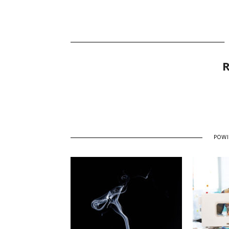
R
POW