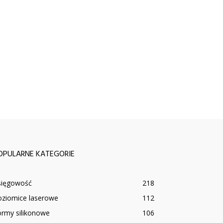
OPULARNE KATEGORIE
sięgowość
218
oziomice laserowe
112
ormy silikonowe
106