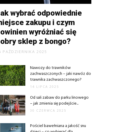
ak wybrać odpowiednie
iejsce zakupu i czym
owinien wyróżniać się
obry sklep z bongo?
6 PAŹDZIERNIKA 2025
Nawozy do trawników
zachwaszczonych – jaki nawóz do
trawnika zachwaszczonego?
14 LIPCA 2025
Od sali zabaw do parku linowego
– jak zmienia się podejście...
30 CZERWCA 2025
Pościel bawełniana a jakość snu
dzieci – co wybierać dla