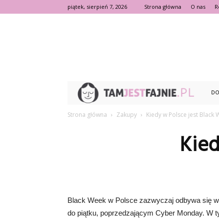
piątek, sierpień 7, 2026
Strona główna
O nas
R
TamJ
DO
Strona główna
Zakupy
Kiedy w Polsce jest Black
Kied
Black Week w Polsce zazwyczaj odbywa się w os
do piątku, poprzedzającym Cyber Monday. W tym