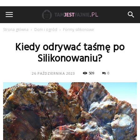
TamJestFajnie.pl
Strona główna
Dom i ogród
Formy silikonowe
Kiedy odrywać taśmę po
Silikonowaniu?
509
0
26 PAŹDZIERNIKA 2023