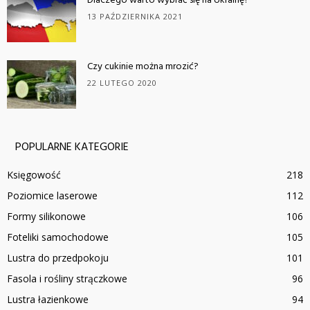
Dlaczego warto wybrać się na Ukrainę?
13 PAŹDZIERNIKA 2021
Czy cukinie można mrozić?
22 LUTEGO 2020
POPULARNE KATEGORIE
Księgowość
218
Poziomice laserowe
112
Formy silikonowe
106
Foteliki samochodowe
105
Lustra do przedpokoju
101
Fasola i rośliny strączkowe
96
Lustra łazienkowe
94