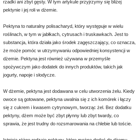
rzadki ani zbyt gęsty. W tym artykule przyjrzymy się bliżej
pektynie i jej roli w dżemie.
Pektyna to naturalny polisacharyd, który występuje w wielu
roślinach, w tym w jabłkach, cytrusach i truskawkach. Jest to
substancja, która działa jako środek zagęszczający, co oznacza,
że ​​może pomóc w utrzymywaniu odpowiedniej konsystencji w
dżemie. Pektyna jest również używana w przemyśle
spożywczym jako dodatek do innych produktów, takich jak
jogurty, napoje i słodycze.
W dżemie, pektyna jest dodawana w celu utworzenia żelu. Kiedy
owoce są gotowane, pektyna uwalnia się z ich komórek i łączy
się z cukrem i kwasem cytrynowym, tworząc żel. Bez dodatku
pektyny, dżem może być zbyt płynny lub zbyt twardy, co
sprawia, że ​​jest trudny do rozsmarowania na chlebie lub toście.
Istnieją różne rodzaje pektyny, które można dodać do dżemu.