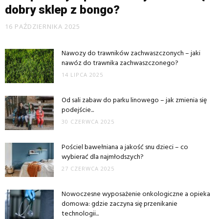
dobry sklep z bongo?
16 PAŹDZIERNIKA 2025
Nawozy do trawników zachwaszczonych – jaki
nawóz do trawnika zachwaszczonego?
14 LIPCA 2025
Od sali zabaw do parku linowego – jak zmienia się
podejście...
30 CZERWCA 2025
Pościel bawełniana a jakość snu dzieci – co
wybierać dla najmłodszych?
27 CZERWCA 2025
Nowoczesne wyposażenie onkologiczne a opieka
domowa: gdzie zaczyna się przenikanie
technologii...