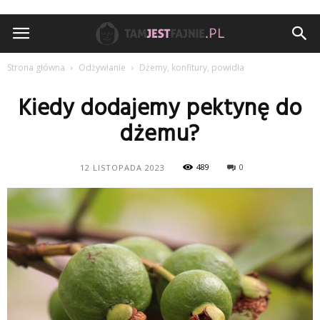
TamJestFajnie.pl
Strona główna
Odżywianie
Dżemy, konfitury, powidła
Kiedy dodajemy pektynę do
dżemu?
489
0
12 LISTOPADA 2023