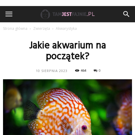
TamJestFajnie.pl
Strona główna
Zwierzęta
Akwarystyka
Jakie akwarium na
początek?
464
0
10 SIERPNIA 2023