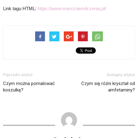
Link tagu HTML:
https://www.marszniemilczenia.pl/
Poprzedni artykuł
Następny artykuł
Czym można pomalować
Czym się różni kryształ od
koszulkę?
amfetaminy?