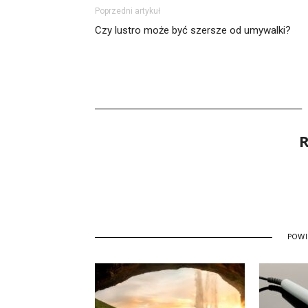
Poprzedni artykuł
Czy lustro może być szersze od umywalki?
R
POW