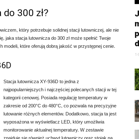
a do 300 zł?
J
m
iczem, który potrzebuje solidnej stacji lutowniczej, ale nie
p
, jaka stacja lutownicza do 300 zł może spełnić Twoje
d
 modeli, które oferują dobrą jakość w przystępnej cenie.
1
36D
Stacja lutownicza XY-936D to jedna z
najpopularniejszych i najczęściej polecanych stacji w tej
kategorii cenowej. Posiada regulację temperatury w
zakresie od 200°C do 480°C, co pozwala na precyzyjne
lutowanie różnych elementów. Dodatkowo, stacja ta jest
wyposażona w wyświetlacz LED, który umożliwia
monitorowanie aktualnej temperatury. W zestawie
znajduje się również uchwyt lutowniczy oraz stojak na