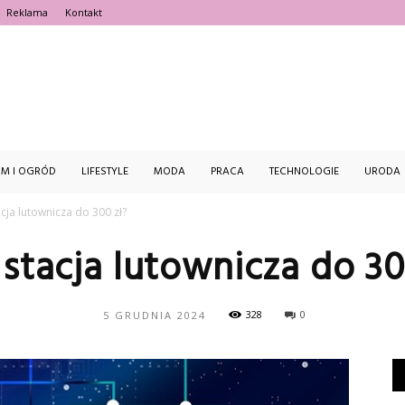
Reklama
Kontakt
estFajnie.pl
M I OGRÓD
LIFESTYLE
MODA
PRACA
TECHNOLOGIE
URODA
acja lutownicza do 300 zł?
 stacja lutownicza do 30
328
0
5 GRUDNIA 2024