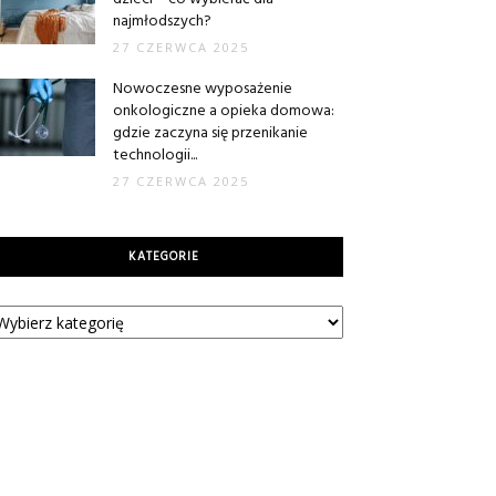
najmłodszych?
27 CZERWCA 2025
Nowoczesne wyposażenie
onkologiczne a opieka domowa:
gdzie zaczyna się przenikanie
technologii...
27 CZERWCA 2025
KATEGORIE
tegorie