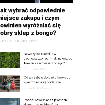
ak wybrać odpowiednie
iejsce zakupu i czym
owinien wyróżniać się
obry sklep z bongo?
6 PAŹDZIERNIKA 2025
Nawozy do trawników
zachwaszczonych – jaki nawóz do
trawnika zachwaszczonego?
14 LIPCA 2025
Od sali zabaw do parku linowego
– jak zmienia się podejście...
30 CZERWCA 2025
Pościel bawełniana a jakość snu
dzieci – co wybierać dla