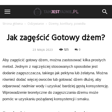
TamJestFajnie.pl
Strona główna
Odżywianie
Dżemy, konfitury, powidła
Jak zagęścić Gotowy dżem?
525
0
23 MAJA 2023
Aby zagęścić gotowy dżem, można zastosować kilka prostych
metod. Jednym z najczęściej stosowanych sposobów jest
dodanie zagęszczacza, takiego jak pektyna lub żelatyna. Można
również dodać więcej owoców lub gotować dżem dłużej, aby
odparować nadmiar wody i uzyskać bardziej gęstą konsystencję.
Wprowadzenie teoretyczne do zagęszczania dżemu może
pomóc w uzyskaniu pożądanej konsystencji i smaku.