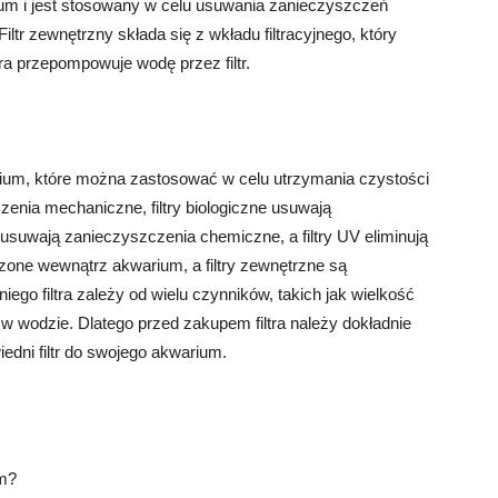
ium i jest stosowany w celu usuwania zanieczyszczeń
ltr zewnętrzny składa się z wkładu filtracyjnego, który
a przepompowuje wodę przez filtr.
warium, które można zastosować w celu utrzymania czystości
enia mechaniczne, filtry biologiczne usuwają
 usuwają zanieczyszczenia chemiczne, a filtry UV eliminują
zone wewnątrz akwarium, a filtry zewnętrzne są
o filtra zależy od wielu czynników, takich jak wielkość
w wodzie. Dlatego przed zakupem filtra należy dokładnie
edni filtr do swojego akwarium.
um?