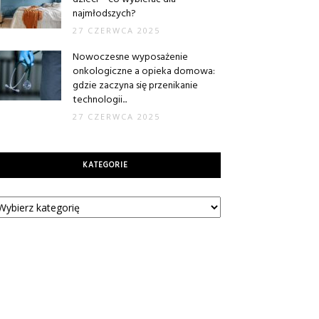
najmłodszych?
27 CZERWCA 2025
Nowoczesne wyposażenie
onkologiczne a opieka domowa:
gdzie zaczyna się przenikanie
technologii...
27 CZERWCA 2025
KATEGORIE
tegorie