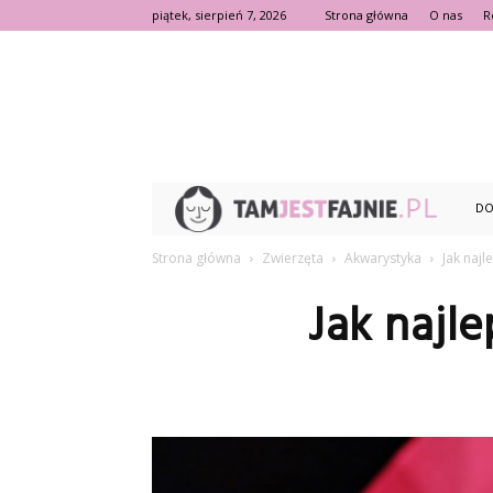
piątek, sierpień 7, 2026
Strona główna
O nas
R
TamJ
DO
Strona główna
Zwierzęta
Akwarystyka
Jak najl
Jak najl