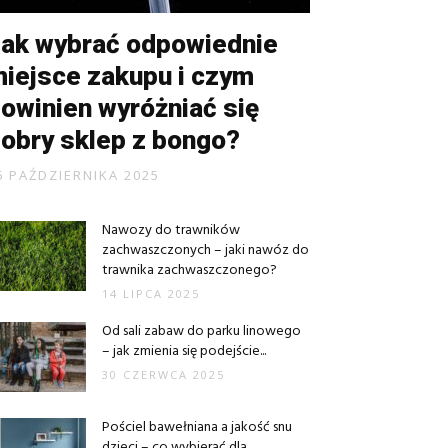
ak wybrać odpowiednie
iejsce zakupu i czym
owinien wyróżniać się
obry sklep z bongo?
6 PAŹDZIERNIKA 2025
Nawozy do trawników
zachwaszczonych – jaki nawóz do
trawnika zachwaszczonego?
14 LIPCA 2025
Od sali zabaw do parku linowego
– jak zmienia się podejście...
30 CZERWCA 2025
Pościel bawełniana a jakość snu
dzieci – co wybierać dla