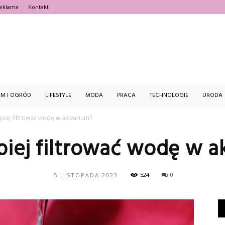
eklama
Kontakt
estFajnie.pl
M I OGRÓD
LIFESTYLE
MODA
PRACA
TECHNOLOGIE
URODA
epiej filtrować wodę w akwarium?
epiej filtrować wodę w 
524
0
5 LISTOPADA 2023