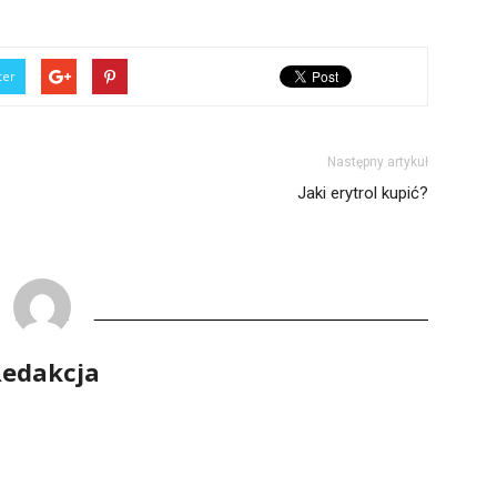
ter
Następny artykuł
Jaki erytrol kupić?
edakcja