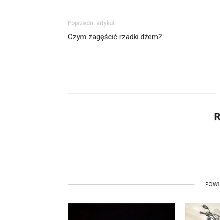
Poprzedni artykuł
Czym zagęścić rzadki dżem?
R
POW