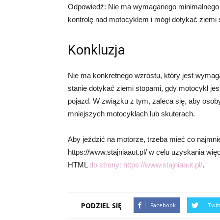
Odpowiedź: Nie ma wymaganego minimalnego wz
kontrolę nad motocyklem i mógł dotykać ziemi
Konkluzja
Nie ma konkretnego wzrostu, który jest wymag
stanie dotykać ziemi stopami, gdy motocykl j
pojazd. W związku z tym, zaleca się, aby osob
mniejszych motocyklach lub skuterach.
Aby jeździć na motorze, trzeba mieć co najmn
https://www.stajniaaut.pl/ w celu uzyskania wię
HTML
do strony:
https://www.stajniaaut.pl/
.
PODZIEL SIĘ
Facebook
Twit