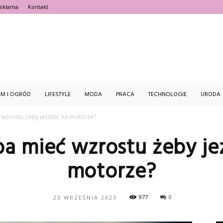
eklama
Kontakt
estFajnie.pl
M I OGRÓD
LIFESTYLE
MODA
PRACA
TECHNOLOGIE
URODA
ć wzrostu żeby jeździć na motorze?
eba mieć wzrostu żeby je
motorze?
977
0
23 WRZEŚNIA 2023