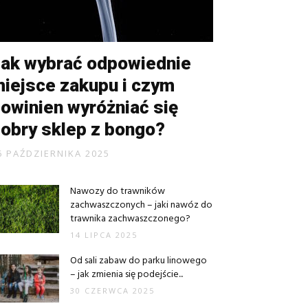
ak wybrać odpowiednie
iejsce zakupu i czym
owinien wyróżniać się
obry sklep z bongo?
6 PAŹDZIERNIKA 2025
Nawozy do trawników
zachwaszczonych – jaki nawóz do
trawnika zachwaszczonego?
14 LIPCA 2025
Od sali zabaw do parku linowego
– jak zmienia się podejście...
30 CZERWCA 2025