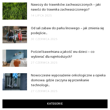
Nawozy do trawników zachwaszczonych – jaki
nawóz do trawnika zachwaszczonego?
14 LIPCA 2025
Od sali zabaw do parku linowego – jak zmienia się
podejście...
30 CZERWCA 2025
Pościel bawełniana a jakość snu dzieci – co
wybierać dla najmłodszych?
27 CZERWCA 2025
Nowoczesne wyposażenie onkologiczne a opieka
domowa: gdzie zaczyna się przenikanie
technologii...
27 CZERWCA 2025
KATEGORIE