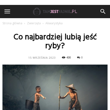
TamJestFajnie.pl
Strona główna
Zwierzęta
Akwarystyka
Co najbardziej lubią jeść
ryby?
430
0
15 WRZEŚNIA 2023