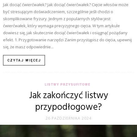
Jak dociąć ćwierćwałek? Jak dociąć ćwierćwałek? Cięcie włosów może
być stresującym doświadczeniem, szczególnie jeśli chodzi o
skomplikowane fryzury. Jednym z popularnych stylów jest
ćwierćwałek, który wymaga precyzyjnego cięcia. W tym artykule
dowiesz się, jak skutecznie dociąć ćwierćwałek i osiągnąć pożądany
efekt. 1. Przygotowanie narzędzi Zanim przystąpisz do cięcia, upewnij
się, że masz odpowiednie...
CZYTAJ WIĘCEJ
LISTWY PRZYSUFITOWE
Jak zakończyć listwy
przypodłogowe?
26 PAŹDZIERNIKA 2024