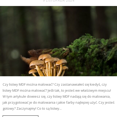
9 LISTOPADA 2024
Czy listwy MDF można malować? Czy zastanawiałeś się kiedyś, czy
listwy MDF można malować? Jeśli tak, to jesteś we właściwym miejscu!
W tym artykule dowiesz się, czy listwy MDF nadają się do malowania,
jak przygotować je do malowania i jakie farby najlepiej użyć. Czy jesteś
gotowy? Zaczynajmy! Co to są listwy...