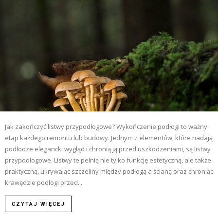
Jak zakończyć listwy przypodłogowe? Wykończenie podłogi to ważny
etap każdego remontu lub budowy. Jednym z elementów, które nadają
podłodze elegancki wygląd i chronią ją przed uszkodzeniami, są listwy
przypodłogowe. Listwy te pełnią nie tylko funkcję estetyczną, ale także
praktyczną, ukrywając szczeliny między podłogą a ścianą oraz chroniąc
krawędzie podłogi przed...
CZYTAJ WIĘCEJ