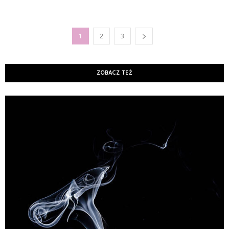
1
2
3
ZOBACZ TEŻ