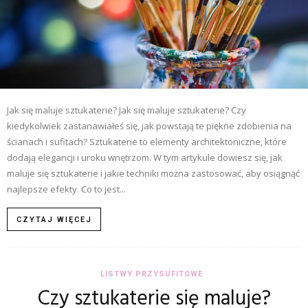
Jak się maluje sztukaterie? Jak się maluje sztukaterie? Czy
kiedykolwiek zastanawiałeś się, jak powstają te piękne zdobienia na
ścianach i sufitach? Sztukaterie to elementy architektoniczne, które
dodają elegancji i uroku wnętrzom. W tym artykule dowiesz się, jak
maluje się sztukaterie i jakie techniki można zastosować, aby osiągnąć
najlepsze efekty. Co to jest...
CZYTAJ WIĘCEJ
LISTWY PRZYSUFITOWE
Czy sztukaterie się maluje?