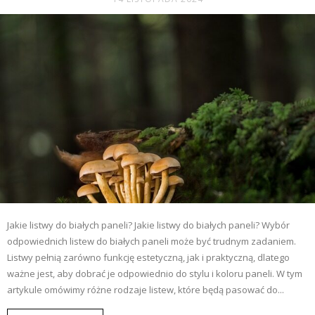
Jakie listwy do białych paneli? Jakie listwy do białych paneli? Wybór
odpowiednich listew do białych paneli może być trudnym zadaniem.
Listwy pełnią zarówno funkcję estetyczną, jak i praktyczną, dlatego
ważne jest, aby dobrać je odpowiednio do stylu i koloru paneli. W tym
artykule omówimy różne rodzaje listew, które będą pasować do...