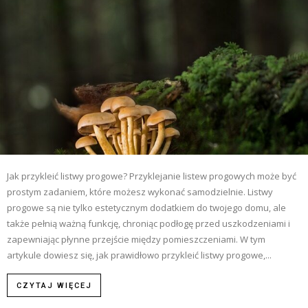
Jak przykleić listwy progowe? Przyklejanie listew progowych może być
prostym zadaniem, które możesz wykonać samodzielnie. Listwy
progowe są nie tylko estetycznym dodatkiem do twojego domu, ale
także pełnią ważną funkcję, chroniąc podłogę przed uszkodzeniami i
zapewniając płynne przejście między pomieszczeniami. W tym
artykule dowiesz się, jak prawidłowo przykleić listwy progowe,...
CZYTAJ WIĘCEJ