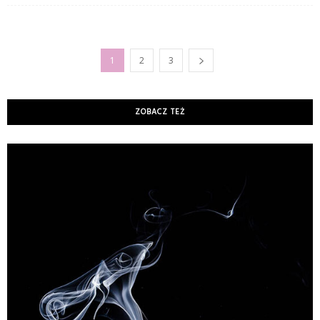
1
2
3
ZOBACZ TEŻ