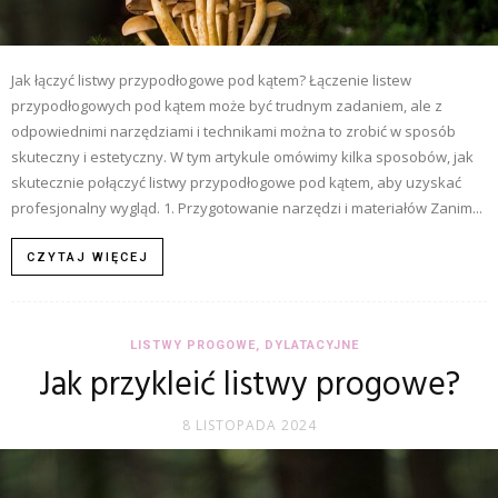
Jak łączyć listwy przypodłogowe pod kątem? Łączenie listew
przypodłogowych pod kątem może być trudnym zadaniem, ale z
odpowiednimi narzędziami i technikami można to zrobić w sposób
skuteczny i estetyczny. W tym artykule omówimy kilka sposobów, jak
skutecznie połączyć listwy przypodłogowe pod kątem, aby uzyskać
profesjonalny wygląd. 1. Przygotowanie narzędzi i materiałów Zanim...
CZYTAJ WIĘCEJ
LISTWY PROGOWE, DYLATACYJNE
Jak przykleić listwy progowe?
8 LISTOPADA 2024