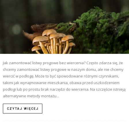
Jak zamontować listwy progowe bez wiercenia? Często zdarza się, że
chcemy zamontować listwy progowe w naszym domu, ale nie chcemy
wiercić w podłogę. Może to być spowodowane różnymi czynnikami,
takimi jak wynajmowanie mieszkania, obawa przed uszkodzeniem
podłogi lub po prostu brak narzędzi do wiercenia. Na szczęście istnieją
alternatywne metody montażu...
CZYTAJ WIĘCEJ