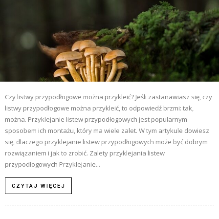
Czy listwy przypodłogowe można przykleić? Jeśli zastanawiasz się, czy
listwy przypodłogowe można przykleić, to odpowiedź brzmi: tak,
można. Przyklejanie listew przypodłogowych jest popularnym
sposobem ich montażu, który ma wiele zalet. W tym artykule dowiesz
się, dlaczego przyklejanie listew przypodłogowych może być dobrym
rozwiązaniem i jak to zrobić. Zalety przyklejania listew
przypodłogowych Przyklejanie...
CZYTAJ WIĘCEJ