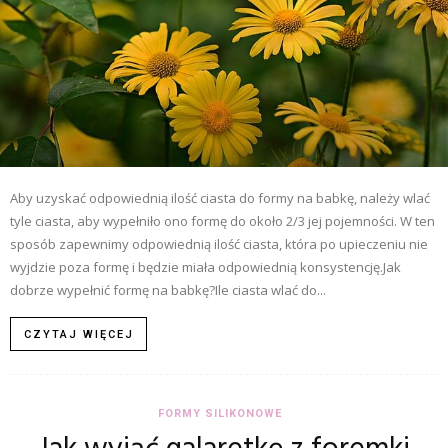
Aby uzyskać odpowiednią ilość ciasta do formy na babkę, należy wlać
tyle ciasta, aby wypełniło ono formę do około 2/3 jej pojemności. W ten
sposób zapewnimy odpowiednią ilość ciasta, która po upieczeniu nie
wyjdzie poza formę i będzie miała odpowiednią konsystencję.Jak
dobrze wypełnić formę na babkę?Ile ciasta wlać do...
CZYTAJ WIĘCEJ
FORMY SILIKONOWE