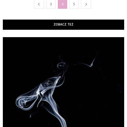
3
4
5
ZOBACZ TEŻ