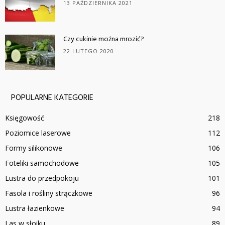
13 PAŹDZIERNIKA 2021
Czy cukinie można mrozić?
22 LUTEGO 2020
POPULARNE KATEGORIE
Księgowość
218
Poziomice laserowe
112
Formy silikonowe
106
Foteliki samochodowe
105
Lustra do przedpokoju
101
Fasola i rośliny strączkowe
96
Lustra łazienkowe
94
Las w słoiku
89