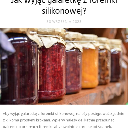
Jak wyjąć galaretkę z foremki
silikonowej?
30 WRZEŚNIA 2023
Aby wyjąć galaretkę z foremki silikonowej, należy postępować zgodnie
z kilkoma prostymi krokami. Wpierw należy delikatnie przesunąć
palcem po brzegach foremki, aby uwolnić galaretkę od ścianek.