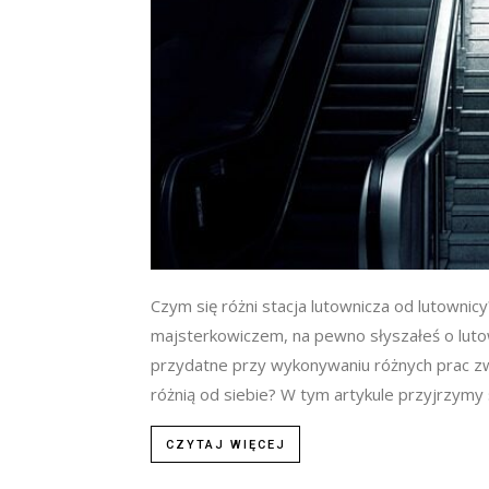
Czym się różni stacja lutownicza od lutownicy?
majsterkowiczem, na pewno słyszałeś o lutown
przydatne przy wykonywaniu różnych prac zw
różnią od siebie? W tym artykule przyjrzymy s
CZYTAJ WIĘCEJ