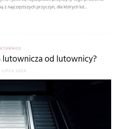
z najczęstszych przyczyn, dla których lut...
LUTOWNICE
a lutownicza od lutownicy?
4 LIPCA 2024