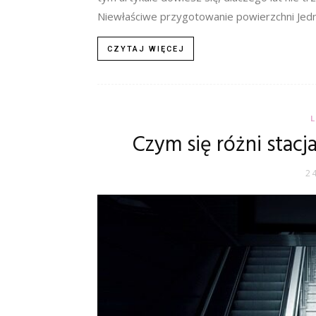
Niewłaściwe przygotowanie powierzchni Jedną 
CZYTAJ WIĘCEJ
Czym się różni stacj
2