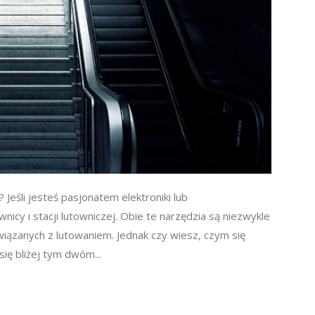
 Jeśli jesteś pasjonatem elektroniki lub
icy i stacji lutowniczej. Obie te narzędzia są niezwykle
iązanych z lutowaniem. Jednak czy wiesz, czym się
ię bliżej tym dwóm...