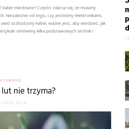
J
 kable miedziane? Często zdarza się, że musimy
m
h. Niezależnie od tego, czy jesteśmy elektronikami,
p
wić uszkodzony kabel, ważne jest, aby wiedzieć, jak
d
artykule omówimy kilka podstawowych technik i
1
LUTOWNICE
lut nie trzyma?
5 LIPCA 2024