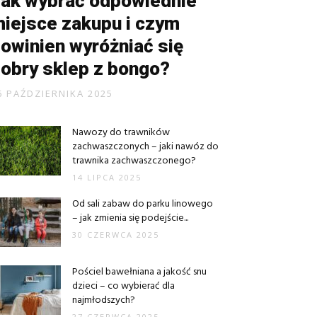
ak wybrać odpowiednie
iejsce zakupu i czym
owinien wyróżniać się
obry sklep z bongo?
6 PAŹDZIERNIKA 2025
Nawozy do trawników
zachwaszczonych – jaki nawóz do
trawnika zachwaszczonego?
14 LIPCA 2025
Od sali zabaw do parku linowego
– jak zmienia się podejście...
30 CZERWCA 2025
Pościel bawełniana a jakość snu
dzieci – co wybierać dla
najmłodszych?
27 CZERWCA 2025