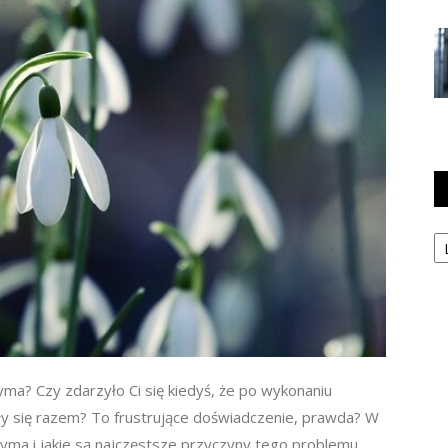
Ka
zyma? Czy zdarzyło Ci się kiedyś, że po wykonaniu
ły się razem? To frustrujące doświadczenie, prawda? W
rzyma i jakie są najczęstsze przyczyny tego problemu.