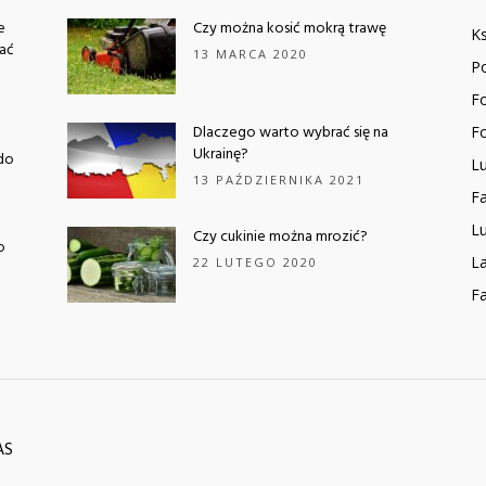
e
Czy można kosić mokrą trawę
K
iać
13 MARCA 2020
P
F
Dlaczego warto wybrać się na
F
Ukrainę?
do
Lu
13 PAŹDZIERNIKA 2021
Fa
Lu
Czy cukinie można mrozić?
o
La
22 LUTEGO 2020
Fa
AS