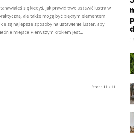
J
astanawiałeś się kiedyś, jak prawidłowo ustawić lustra w
m
 praktyczną, ale także mogą być pięknym elementem
p
kie są najlepsze sposoby na ustawienie luster, aby
d
ednie miejsce Pierwszym krokiem jest...
1
Strona 11 z 11