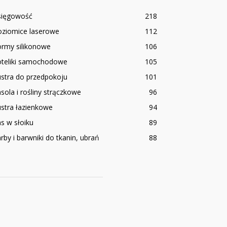
sięgowość
218
oziomice laserowe
112
ormy silikonowe
106
oteliki samochodowe
105
stra do przedpokoju
101
sola i rośliny strączkowe
96
stra łazienkowe
94
s w słoiku
89
rby i barwniki do tkanin, ubrań
88