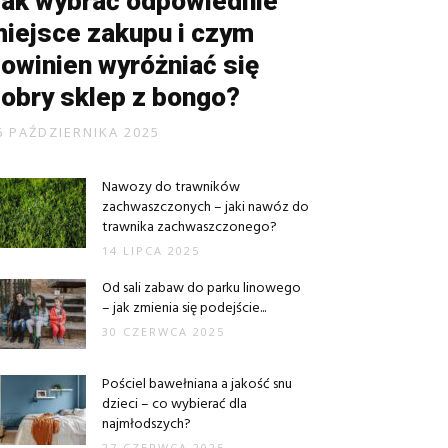
ak wybrać odpowiednie
iejsce zakupu i czym
owinien wyróżniać się
obry sklep z bongo?
6 PAŹDZIERNIKA 2025
Nawozy do trawników
zachwaszczonych – jaki nawóz do
trawnika zachwaszczonego?
14 LIPCA 2025
Od sali zabaw do parku linowego
– jak zmienia się podejście...
30 CZERWCA 2025
Pościel bawełniana a jakość snu
dzieci – co wybierać dla
najmłodszych?
27 CZERWCA 2025